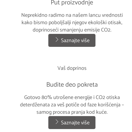
Put proizvodnje
Neprekidno radimo na našem lancu vrednosti
kako bismo poboljšalji njegov ekološki otisak,
doprinoseći smanjenju emisije CO2.
Saznajte više
Vaš doprinos
Budite deo pokreta
Gotovo 80% utrošene energije i CO2 otiska
deterdženata za veš potiče od faze korišćenja –
samog procesa pranja kod kuće.
Saznajte više