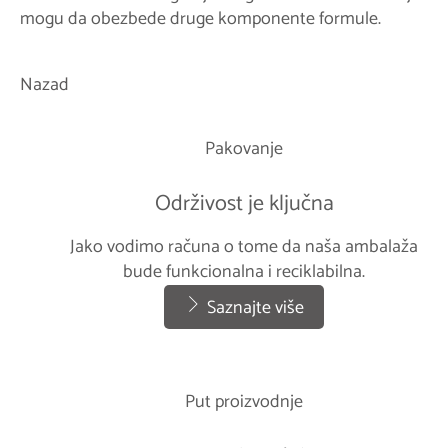
mogu da obezbede druge komponente formule.
Nazad
Pakovanje
Održivost je ključna
Jako vodimo računa o tome da naša ambalaža
bude funkcionalna i reciklabilna.
Saznajte više
Put proizvodnje