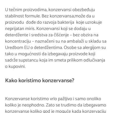
U tečnim proizvodima, konzervansi obezbeđuju
stabilnost formule. Bez konzervansa,može da u
proizvodu dođe do razvoja bakterija koje uzrokuje
neprijatan miris. Konzervansi koji se dodaju u
deterdžente i sredstva za čišćenje – bez obzira na
koncentraciju – naznačeni su na ambalaži u skladu sa
Uredbom EU o deterdžentima. Osobe sa alergijom su
tako u mogućnosti da izbegavaju proizvode koji
sadrže supstancu koja im smeta prilikom odlučivanja
o kupovini.
Kako koristimo konzervanse?
Konzervanse koristimo vrlo pažljivo i samo onoliko
koliko je neophodno. Zato se trudimo da izbegavamo
konzervanse koliko god je moguće kada konzervaciju