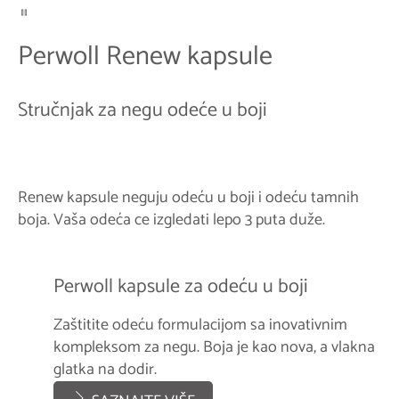
Perwoll Renew kapsule
Stručnjak za negu odeće u boji
Renew kapsule neguju odeću u boji i odeću tamnih
boja. Vaša odeća ce izgledati lepo 3 puta duže.
Perwoll kapsule za odeću u boji
Zaštitite odeću formulacijom sa inovativnim
kompleksom za negu. Boja je kao nova, a vlakna
glatka na dodir.