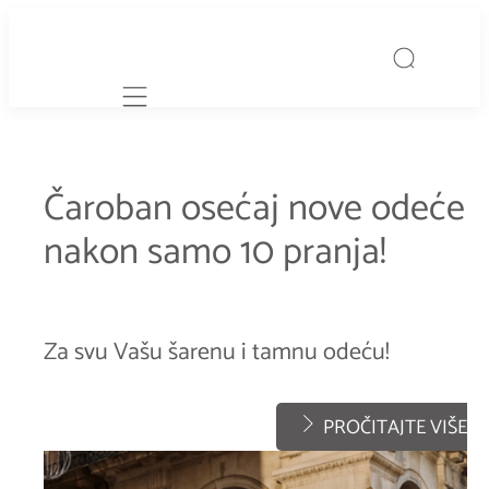
Mobile navigation
Čaroban osećaj nove odeće
nakon samo 10 pranja!
Za svu Vašu šarenu i tamnu odeću!
PROČITAJTE VIŠE