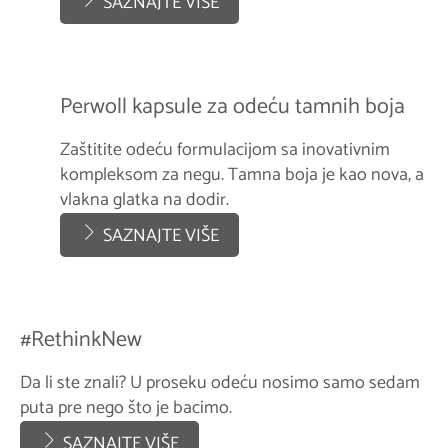
SAZNAJTE VIŠE
Perwoll kapsule za odeću tamnih boja
Zaštitite odeću formulacijom sa inovativnim
kompleksom za negu. Tamna boja je kao nova, a
vlakna glatka na dodir.
SAZNAJTE VIŠE
#RethinkNew
Da li ste znali? U proseku odeću nosimo samo sedam
puta pre nego što je bacimo.
SAZNAJTE VIŠE