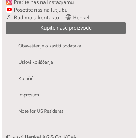
Pratite nas na Instagramu
Posetite nas na Jutjubu
Budimo u kontaktu
Henkel
Kupite naše proizvode
Obaveštenje o zaštiti podataka
Uslovi korišćenja
Kolačići
Impresum
Note for US Residents
© 2026 Henkel AG & Co. KGaA