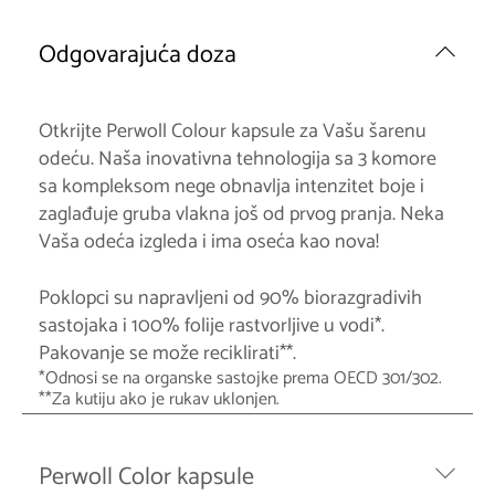
Odgovarajuća doza
Otkrijte Perwoll Colour kapsule za Vašu šarenu
odeću. Naša inovativna tehnologija sa 3 komore
sa kompleksom nege obnavlja intenzitet boje i
zaglađuje gruba vlakna još od prvog pranja. Neka
Vaša odeća izgleda i ima oseća kao nova!
Poklopci su napravljeni od 90% biorazgradivih
sastojaka i 100% folije rastvorljive u vodi*.
Pakovanje se može reciklirati**.
*Odnosi se na organske sastojke prema OECD 301/302.
**Za kutiju ako je rukav uklonjen.
Perwoll Color kapsule