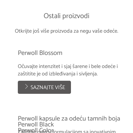
Ostali proizvodi
Otkrijte još više proizvoda za negu vaše odeće.
Perwoll Blossom
Očuvajte intenzitet i sjaj šarene i bele odeće i
zaštitite je od izbleđivanja i sivljenja.
SAZNAJTE VIŠE
Perwoll kapsule za odeću tamnih boja
Perwoll Black
Perwoll Color
Zaštitite odeću formulacijom sa inovativnim