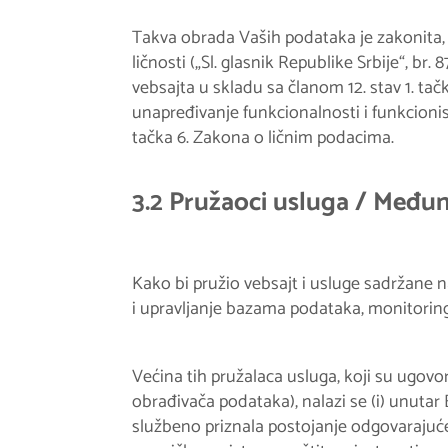
Takva obrada Vaših podataka je zakonita
ličnosti („Sl. glasnik Republike Srbije“, br.
vebsajta u skladu sa članom 12. stav 1. tač
unapređivanje funkcionalnosti i funkcionis
tačka 6. Zakona o ličnim podacima.
3.2 Pružaoci usluga / Među
Kako bi pružio vebsajt i usluge sadržane 
i upravljanje bazama podataka, monitoring,
Većina tih pružalaca usluga, koji su ugov
obrađivača podataka), nalazi se (i) unutar
službeno priznala postojanje odgovarajuće