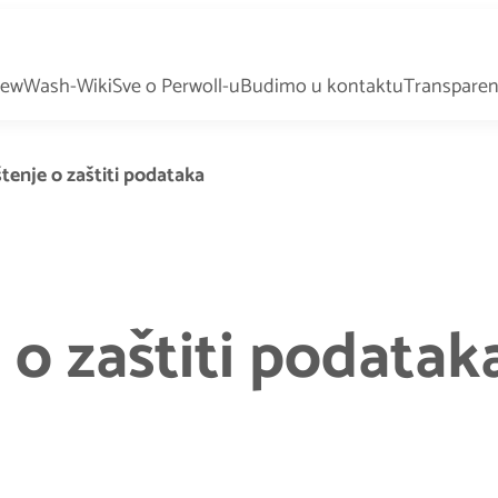
New
Wash-Wiki
Sve o Perwoll-u
Budimo u kontaktu
Transparen
enje o zaštiti podataka
o zaštiti podatak