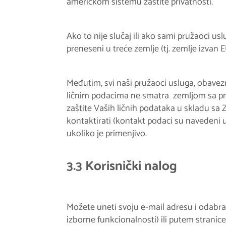
američkom sistemu zaštite privatnosti.
Ako to nije slučaj ili ako sami pružaoci u
preneseni u treće zemlje (tj. zemlje izvan
Međutim, svi naši pružaoci usluga, obavez
ličnim podacima ne smatra zemljom sa pr
zaštite Vaših ličnih podataka u skladu sa
kontaktirati (kontakt podaci su navedeni 
ukoliko je primenjivo.
3.3 Korisnički nalog
Možete uneti svoju e-mail adresu i odabrat
izborne funkcionalnosti) ili putem stranice