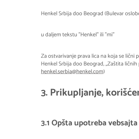
Henkel Srbija doo Beograd (Bulevar oslob
u daljem tekstu "Henkel" ili "mi"
Za ostvarivanje prava lica na koja se lični
Henkel Srbija doo Beograd, „Zaštita ličnih
henkel.serbia@henkel.com
)
3. Prikupljanje, korišć
3.1 Opšta upotreba vebsajta