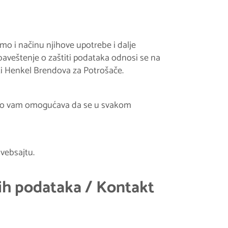
o i načinu njihove upotrebe i dalje
aveštenje o zaštiti podataka odnosi se na
sti Henkel Brendova za Potrošače.
i. To vam omogućava da se u svakom
vebsajtu.
nih podataka / Kontakt