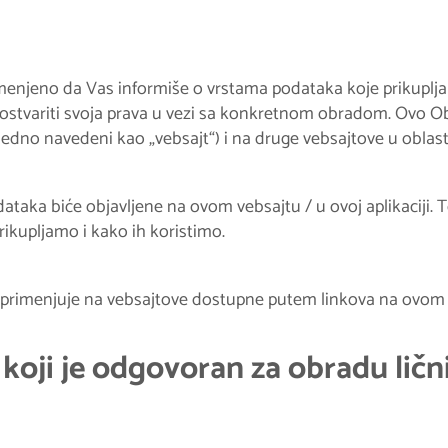
enjeno da Vas informiše o vrstama podataka koje prikupljam
ostvariti svoja prava u vezi sa konkretnom obradom. Ovo Ob
ajedno navedeni kao „vebsajt“) i na druge vebsajtove u obla
dataka biće objavljene na ovom vebsajtu / u ovoj aplikacij
ikupljamo i kako ih koristimo.
 primenjuje na vebsajtove dostupne putem linkova na ovom 
koji je odgovoran za obradu lič