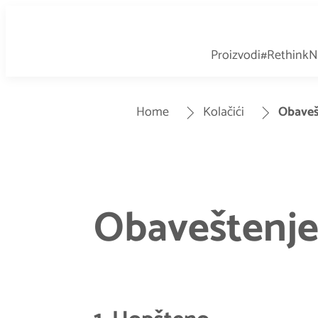
Proizvodi
#Rethink
Home
Kolačići
Obavešt
Obaveštenje 