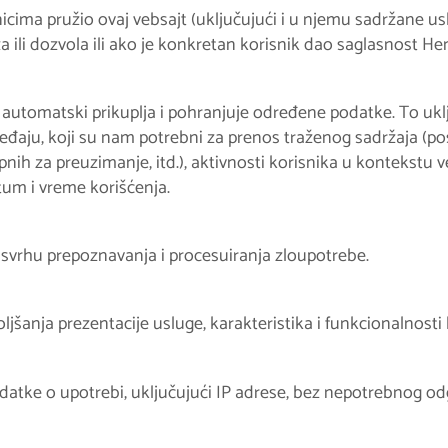
nicima pružio ovaj vebsajt (uključujući i u njemu sadržane u
ili dozvola ili ako je konkretan korisnik dao saglasnost He
automatski prikuplja i pohranjuje određene podatke. To uklju
đaju, koji su nam potrebni za prenos traženog sadržaja (pose
pnih za preuzimanje, itd.), aktivnosti korisnika u kontekstu 
atum i vreme korišćenja.
svrhu prepoznavanja i procesuiranja zloupotrebe.
jšanja prezentacije usluge, karakteristika i funkcionalnosti
odatke o upotrebi, uključujući IP adrese, bez nepotrebnog od