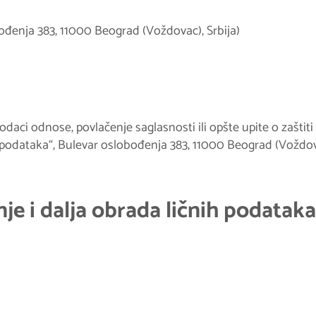
ođenja 383, 11000 Beograd (Voždovac), Srbija)
 podaci odnose, povlačenje saglasnosti ili opšte upite o zašti
 podataka“, Bulevar oslobođenja 383, 11000 Beograd (Voždovac
enje i dalja obrada ličnih podataka