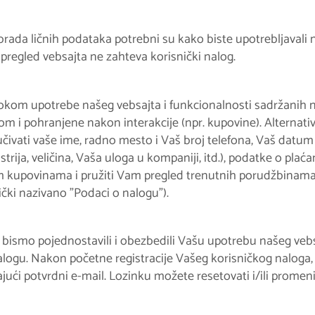
brada ličnih podataka potrebni su kako biste upotrebljavali
pregled vebsajta ne zahteva korisnički nalog.
om upotrebe našeg vebsajta i funkcionalnosti sadržanih na n
gom i pohranjene nakon interakcije (npr. kupovine). Alterna
čivati vaše ime, radno mesto i Vaš broj telefona, Vaš datum
rija, veličina, Vaša uloga u kompaniji, itd.), podatke o plaća
 kupovinama i pružiti Vam pregled trenutnih porudžbinama 
čki nazivano "Podaci o nalogu").
smo pojednostavili i obezbedili Vašu upotrebu našeg vebsa
logu. Nakon početne registracije Vašeg korisničkog naloga,
ći potvrdni e-mail. Lozinku možete resetovati i/ili promeni