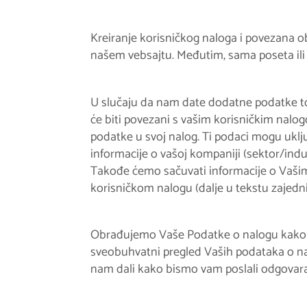
Kreiranje korisničkog naloga i povezana o
našem vebsajtu. Međutim, sama poseta ili 
U slučaju da nam date dodatne podatke tok
će biti povezani s vašim korisničkim nalo
podatke u svoj nalog. Ti podaci mogu uklju
informacije o vašoj kompaniji (sektor/indust
Takođe ćemo sačuvati informacije o Vašim
korisničkom nalogu (dalje u tekstu zajedni
Obrađujemo Vaše Podatke o nalogu kako bi
sveobuhvatni pregled Vaših podataka o na
nam dali kako bismo vam poslali odgovaraju