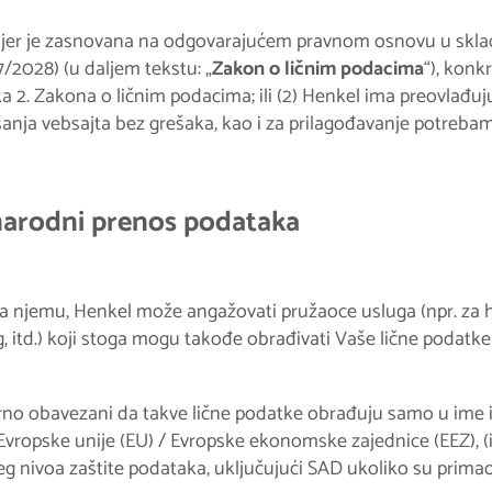
, jer je zasnovana na odgovarajućem pravnom osnovu u skla
 87/2028) (u daljem tekstu: „
Zakon o ličnim podacima
“), konk
ka 2. Zakona o ličnim podacima; ili (2) Henkel ima preovlađuj
anja vebsajta bez grešaka, kao i za prilagođavanje potrebama
narodni prenos podataka
na njemu, Henkel može angažovati pružaoce usluga (npr. za 
 itd.) koji stoga mogu takođe obrađivati Vaše lične podatke
orno obavezani da takve lične podatke obrađuju samo u ime 
 Evropske unije (EU) / Evropske ekonomske zajednice (EEZ), (
g nivoa zaštite podataka, uključujući SAD ukoliko su prima