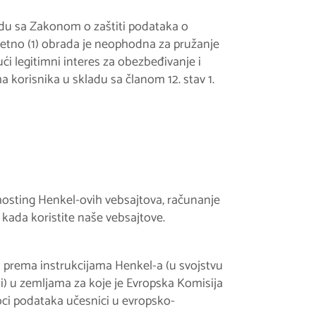
du sa Zakonom o zaštiti podataka o
retno (1) obrada je neophodna za pružanje
ući legitimni interes za obezbeđivanje i
 korisnika u skladu sa članom 12. stav 1.
hosting Henkel-ovih vebsajtova, računanje
 kada koristite naše vebsajtove.
i prema instrukcijama Henkel-a (u svojstvu
ii) u zemljama za koje je Evropska Komisija
oci podataka učesnici u evropsko-