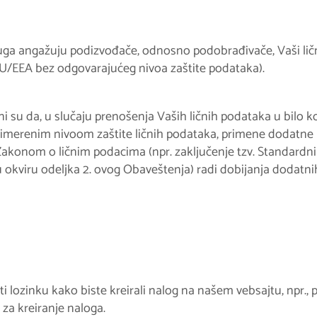
sluga angažuju podizvođače, odnosno podobrađivače, Vaši ličn
 EU/EEA bez odgovarajućeg nivoa zaštite podataka).
ni su da, u slučaju prenošenja Vaših ličnih podataka u bilo 
imerenim nivoom zaštite ličnih podataka, primene dodatne 
 Zakonom o ličnim podacima (npr. zaključenje tzv. Standardn
u okviru odeljka 2. ovog Obaveštenja) radi dobijanja dodat
i lozinku kako biste kreirali nalog na našem vebsajtu, npr.,
 za kreiranje naloga.