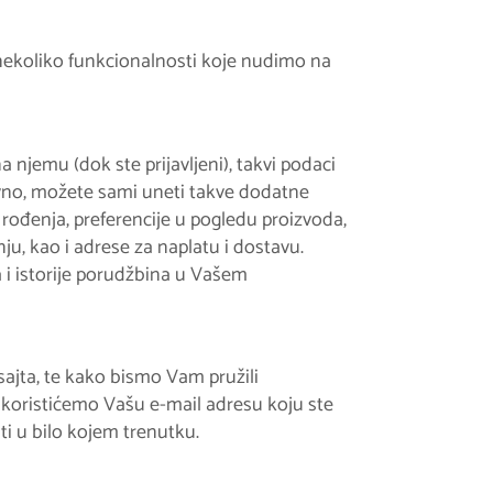
 nekoliko funkcionalnosti koje nudimo na
jemu (dok ste prijavljeni), takvi podaci
tivno, možete sami uneti takve dodatne
 rođenja, preferencije u pogledu proizvoda,
nju, kao i adrese za naplatu i dostavu.
i istorije porudžbina u Vašem
jta, te kako bismo Vam pružili
 koristićemo Vašu e-mail adresu koju ste
ti u bilo kojem trenutku.