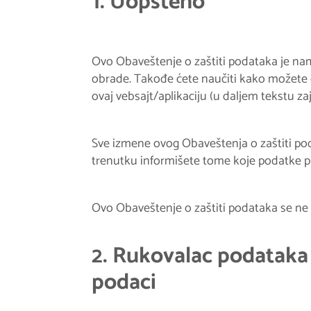
1. Uopšteno
Ovo Obaveštenje o zaštiti podataka je nam
obrade. Takođe ćete naučiti kako možete 
ovaj vebsajt/aplikaciju (u daljem tekstu z
Sve izmene ovog Obaveštenja o zaštiti po
trenutku informišete tome koje podatke pr
Ovo Obaveštenje o zaštiti podataka se ne
2. Rukovalac podataka 
podaci