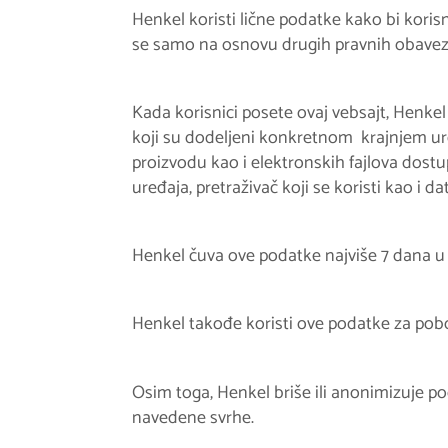
Henkel koristi lične podatke kako bi koris
se samo na osnovu drugih pravnih obaveza 
Kada korisnici posete ovaj vebsajt, Henkel 
koji su dodeljeni konkretnom krajnjem ure
proizvodu kao i elektronskih fajlova dostu
uređaja, pretraživač koji se koristi kao i d
Henkel čuva ove podatke najviše 7 dana u 
Henkel takođe koristi ove podatke za pobol
Osim toga, Henkel briše ili anonimizuje p
navedene svrhe.