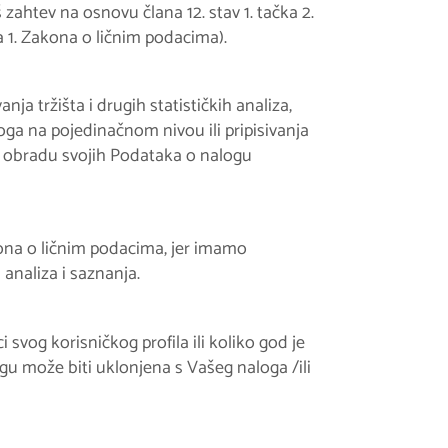
ahtev na osnovu člana 12. stav 1. tačka 2.
ka 1. Zakona o ličnim podacima).
a tržišta i drugih statističkih analiza,
oga na pojedinačnom nivou ili pripisivanja
u obradu svojih Podataka o nalogu
kona o ličnim podacima, jer imamo
 analiza i saznanja.
vog korisničkog profila ili koliko god je
u može biti uklonjena s Vašeg naloga /ili