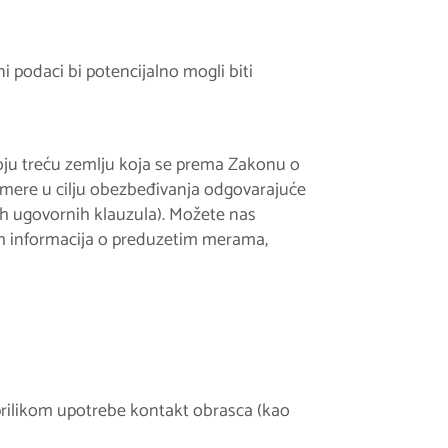
i podaci bi potencijalno mogli biti
koju treću zemlju koja se prema Zakonu o
mere u cilju obezbeđivanja odgovarajuće
ih ugovornih klauzula). Možete nas
nih informacija o preduzetim merama,
 prilikom upotrebe kontakt obrasca (kao