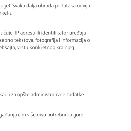
sluge). Svaka dalja obrada podataka odvija
nkel-u.
čuje: IP adresu ili identifikator uređaja
bno tekstova, fotografija i informacija o
vebsajta, vrstu konkretnog krajnjeg
 kao i za opšte administrativne zadatke.
gađanja čim više nisu potrebni za gore