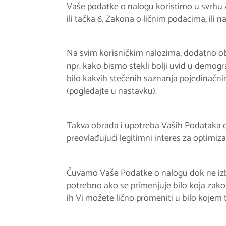
Vaše podatke o nalogu koristimo u svrhu /
ili tačka 6. Zakona o ličnim podacima, ili 
Na svim korisničkim nalozima, dodatno obra
npr. kako bismo stekli bolji uvid u demogr
bilo kakvih stečenih saznanja pojedinačni
(pogledajte u nastavku).
Takva obrada i upotreba Vaših Podataka o 
preovlađujući legitimni interes za optimiza
Čuvamo Vaše Podatke o nalogu dok ne izbri
potrebno ako se primenjuje bilo koja zak
ih Vi možete lično promeniti u bilo kojem 