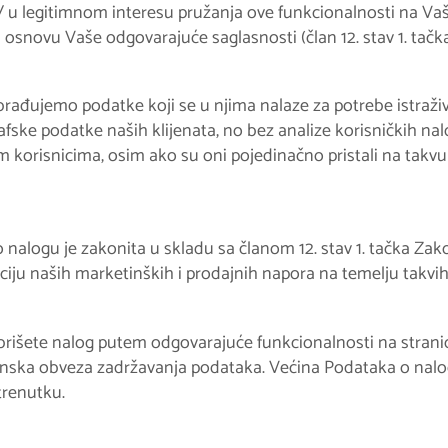
 u legitimnom interesu pružanja ove funkcionalnosti na Vaš z
na osnovu Vaše odgovarajuće saglasnosti (član 12. stav 1. tač
đujemo podatke koji se u njima nalaze za potrebe istraživanj
afske podatke naših klijenata, no bez analize korisničkih nal
m korisnicima, osim ako su oni pojedinačno pristali na takv
nalogu je zakonita u skladu sa članom 12. stav 1. tačka Za
ciju naših marketinških i prodajnih napora na temelju takvih
šete nalog putem odgovarajuće funkcionalnosti na stranici s
onska obveza zadržavanja podataka. Većina Podataka o nalog
trenutku.