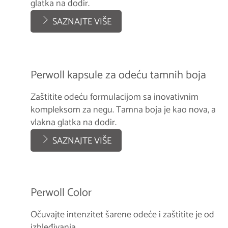
glatka na dodir.
SAZNAJTE VIŠE
Perwoll kapsule za odeću tamnih boja
Zaštitite odeću formulacijom sa inovativnim
kompleksom za negu. Tamna boja je kao nova, a
vlakna glatka na dodir.
SAZNAJTE VIŠE
Perwoll Color
Očuvajte intenzitet šarene odeće i zaštitite je od
izbleđivanja.